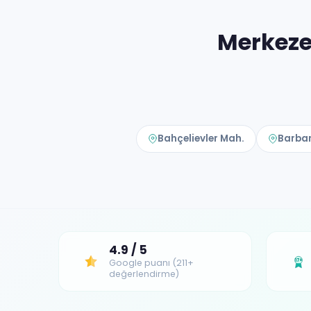
Merkeze
Bahçelievler Mah.
Barbar
4.9 / 5
Google puanı (211+
17+
değerlendirme)