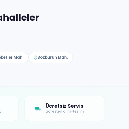
halleler
eketler Mah.
Bozburun Mah.
Ücretsiz Servis
t
adresten alım-teslim