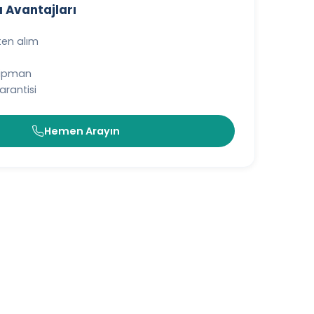
 Avantajları
ten alım
kipman
rantisi
Hemen Arayın