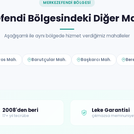
MERKEZEFENDI BÖLGESI
fendi Bölgesindeki Diğer Ma
Aşağışamlı ile aynı bölgede hizmet verdiğimiz mahalleler
os Mah.
Barutçular Mah.
Başkarcı Mah.
Ber
2008'den beri
Leke Garantisi
17+ yıl tecrübe
çıkmazsa memnuniye