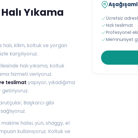
Aşağışamlı
 Halı Yıkama
Ücretsiz adres
Hızlı teslimat
Profesyonel e
Memnuniyet ga
halı, kilim, koltuk ve yorgan
zle karşılıyoruz.
lesinde halı yıkama, koltuk
ama hizmeti veriyoruz.
ve teslimat
yapıyor, yıkadığımız
 getiriyoruz.
arutçular
,
Başkarcı
gibi
sağlıyoruz.
 makine halısı, yün, shaggy, el
mpuan kullanıyoruz. Koltuk ve