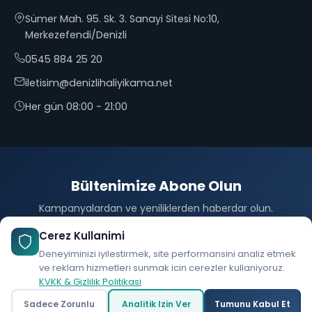
Sümer Mah. 95. Sk. 3. Sanayi Sitesi No:10,
Merkezefendi/Denizli
0545 884 25 20
iletisim@denizlihaliyikama.net
Her gün 08:00 - 21:00
Bültenimize Abone Olun
Kampanyalardan ve yeniliklerden haberdar olun.
Abone Ol
Cerez Kullanimi
Deneyiminizi iyilestirmek, site performansini analiz etmek
ve reklam hizmetleri sunmak icin cerezler kullaniyoruz.
KVKK & Gizlilik Politikasi
© 2026 Denizli25 Halı Yıkama. Tüm hakları saklıdır.
Sadece Zorunlu
Analitik Izin Ver
Tumunu Kabul Et
Ara
WhatsApp
Yol Tarifi