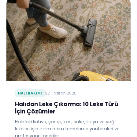
HALI BAKIMI
22 Haziran 2026
Halıdan Leke Çıkarma: 10 Leke Türü
İçin Çözümler
Halıdaki kahve, şarap, kan, sakız, boya ve yağ
lekeleri için adım adım temizleme yöntemleri ve
profesyonel öneriler.