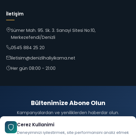
İletişim
Sümer Mah. 95. Sk. 3. Sanayi Sitesi No:10,
Merkezefendi/Denizli
0545 884 25 20
iletisim@denizlihaliyikama.net
Her gün 08:00 - 21:00
Bültenimize Abone Olun
Kampanyalardan ve yeniliklerden haberdar olun.
Abone Ol
Cerez Kullanimi
Deneyiminizi iyilestirmek, site performansini analiz etmek