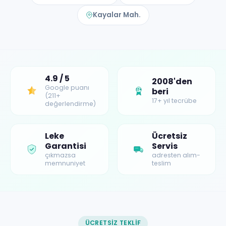
Kayalar Mah.
4.9 / 5
2008'den
Google puanı
beri
17+
(211+
17+ yıl tecrübe
değerlendirme)
Leke
Ücretsiz
Garantisi
Servis
çıkmazsa
adresten alım-
memnuniyet
teslim
ÜCRETSIZ TEKLIF