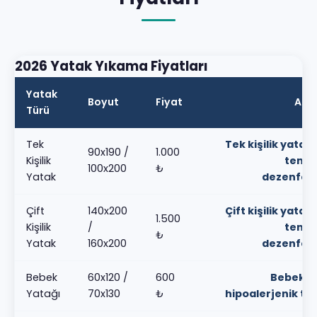
2026 Yatak Yıkama Fiyatları
Yatak
Boyut
Fiyat
Açı
Türü
Tek
Tek kişilik yatak
90x190 /
1.000
Kişilik
temizl
100x200
₺
Yatak
dezenfek
Çift
140x200
Çift kişilik yatak
1.500
Kişilik
/
temizl
₺
Yatak
160x200
dezenfek
Bebek
60x120 /
600
Bebek y
Yatağı
70x130
₺
hipoalerjenik tem