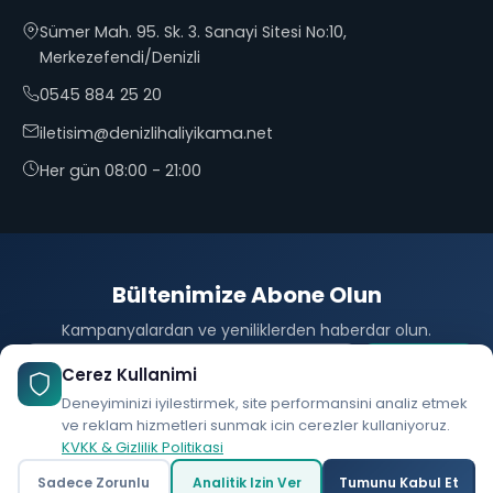
Sümer Mah. 95. Sk. 3. Sanayi Sitesi No:10,
Merkezefendi/Denizli
0545 884 25 20
iletisim@denizlihaliyikama.net
Her gün 08:00 - 21:00
Bültenimize Abone Olun
Kampanyalardan ve yeniliklerden haberdar olun.
Abone Ol
Cerez Kullanimi
Deneyiminizi iyilestirmek, site performansini analiz etmek
ve reklam hizmetleri sunmak icin cerezler kullaniyoruz.
KVKK & Gizlilik Politikasi
© 2026 Denizli25 Halı Yıkama. Tüm hakları saklıdır.
Sadece Zorunlu
Analitik Izin Ver
Tumunu Kabul Et
Ara
WhatsApp
Yol Tarifi