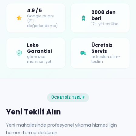
4.9 / 5
2008'den
Google puanı
beri
17+
(211+
17+ yıl tecrübe
değerlendirme)
Leke
Ücretsiz
Garantisi
Servis
çıkmazsa
adresten alım-
memnuniyet
teslim
ÜCRETSIZ TEKLIF
Yeni Teklif Alın
Yeni mahallesinde profesyonel yıkama hizmeti için
hemen formu doldurun.