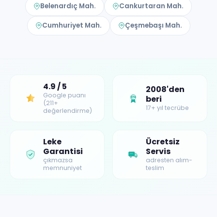
Belenardıç Mah.
Cankurtaran Mah.
Cumhuriyet Mah.
Çeşmebaşı Mah.
4.9 / 5
2008'den
Google puanı
beri
17+
(211+
17+ yıl tecrübe
değerlendirme)
Leke
Ücretsiz
Garantisi
Servis
çıkmazsa
adresten alım-
memnuniyet
teslim