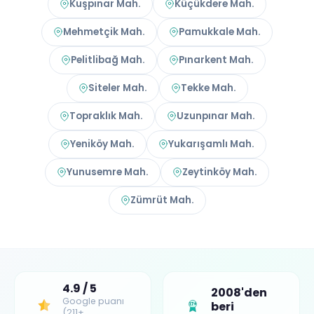
Kuşpınar Mah.
Küçükdere Mah.
Mehmetçik Mah.
Pamukkale Mah.
Pelitlibağ Mah.
Pınarkent Mah.
Siteler Mah.
Tekke Mah.
Topraklık Mah.
Uzunpınar Mah.
Yeniköy Mah.
Yukarışamlı Mah.
Yunusemre Mah.
Zeytinköy Mah.
Zümrüt Mah.
4.9 / 5
2008'den
Google puanı
beri
17+
(211+