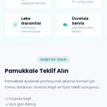
17+ yıl tecrübe
değerlendirme)
Leke
Ücretsiz
Garantisi
Servis
çıkmazsa
adresten alım-
memnuniyet
teslim
ÜCRETSIZ TEKLIF
Pamukkale Teklif Alın
Pamukkale ilçesinde profesyonel yıkama hizmeti için
formu doldurun. Ücretsiz keşif ve fiyat teklifi sunuyoruz.
Ücretsiz keşif
Aynı gün dönüş