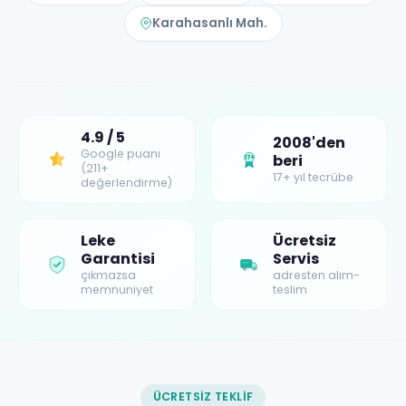
Karahasanlı Mah.
4.9 / 5
2008'den
Google puanı
beri
17+
(211+
17+ yıl tecrübe
değerlendirme)
Leke
Ücretsiz
Garantisi
Servis
çıkmazsa
adresten alım-
memnuniyet
teslim
ÜCRETSIZ TEKLIF