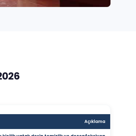
2026
Açıklama
 kişilik yatak derin temizlik ve dezenfeksiyon