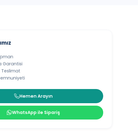
ımız
kipman
a Garantisi
& Teslimat
Memnuniyeti
Hemen Arayın
WhatsApp ile Sipariş