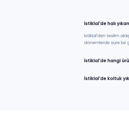
İstiklal'de halı yık
İstiklal'den teslim ald
dönemlerde süre bir gün
İstiklal'de hangi ür
İstiklal'de koltuk 