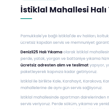
İstiklal Mahallesi Hal
Pamukkale'ye bağlı İstiklal'de ev halıları, koltuk
ücretsiz kapıdan servis ve memnuniyet garantis
Denizli25 Halı Yıkama
olarak İstiklal mahallesi
perde, yatak, yorgan ve battaniye yıkama hizmet
ücretsiz adresten alım ve teslimat
yapıyor, yı
paketleyerek kapınıza kadar getiriyoruz.
İstiklal ile birlikte
Kale
,
Karahayıt
,
Karakova
,
Ka
mahallelerine de aynı gün servis sağlıyoruz.
İstiklal mahallesinde apartman dairelerinden 
servis veriyoruz. Perde söküm, yıkama ve yeni