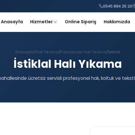
0545 884 25 20
Anasayfa
Hizmetler
Online Sipariş
Hakkımızda
Anasayfa
Halı Yıkama
Pamukkale Halı Yıkama
İstiklal
İstiklal Halı Yıkama
 mahallesinde ücretsiz servisli profesyonel halı, koltuk ve tekst