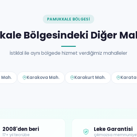
PAMUKKALE BÖLGESI
ale Bölgesindeki Diğer Mah
İstiklal ile aynı bölgede hizmet verdiğimiz mahalleler
 Mah.
Karakova Mah.
Karakurt Mah.
Karata
2008'den beri
Leke Garantisi
17+ yıl tecrübe
çıkmazsa memnuniye