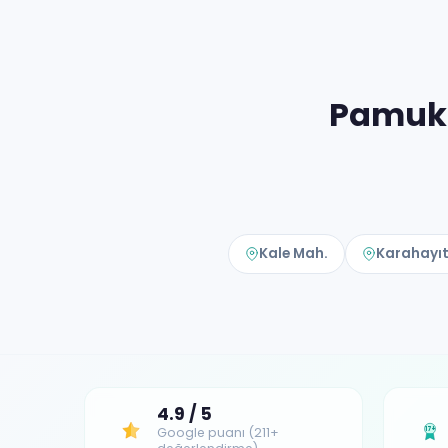
Pamukk
Kale Mah.
Karahayıt
4.9 / 5
Google puanı (211+
17+