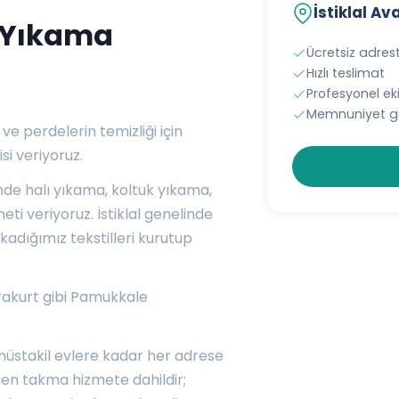
İstiklal Av
ı Yıkama
Ücretsiz adres
Hızlı teslimat
Profesyonel e
Memnuniyet ga
 ve perdelerin temizliği için
i veriyoruz.
nde halı yıkama, koltuk yıkama,
i veriyoruz. İstiklal genelinde
kadığımız tekstilleri kurutup
rakurt
gibi Pamukkale
müstakil evlere kadar her adrese
den takma hizmete dahildir;