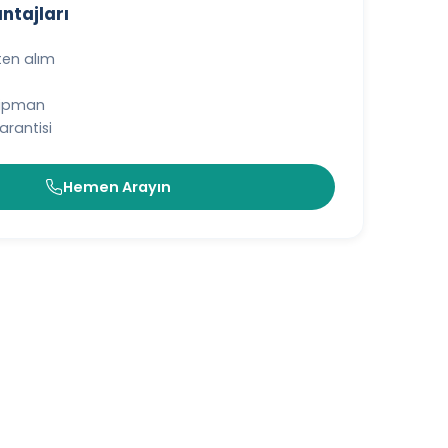
antajları
ten alım
kipman
rantisi
Hemen Arayın