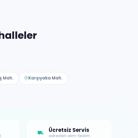
alleler
ş Mah.
Karşıyaka Mah.
Ücretsiz Servis
t
adresten alım-teslim