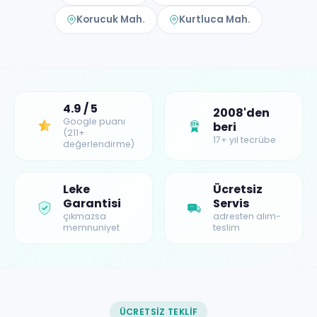
Korucuk Mah.
Kurtluca Mah.
4.9 / 5
2008'den
Google puanı
beri
17+
(211+
17+ yıl tecrübe
değerlendirme)
Leke
Ücretsiz
Garantisi
Servis
çıkmazsa
adresten alım-
memnuniyet
teslim
ÜCRETSIZ TEKLIF