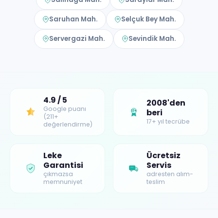
Saruhan Mah.
Selçuk Bey Mah.
Servergazi Mah.
Sevindik Mah.
4.9 / 5
2008'den
Google puanı
beri
17+
(211+
17+ yıl tecrübe
değerlendirme)
Leke
Ücretsiz
Garantisi
Servis
çıkmazsa
adresten alım-
memnuniyet
teslim