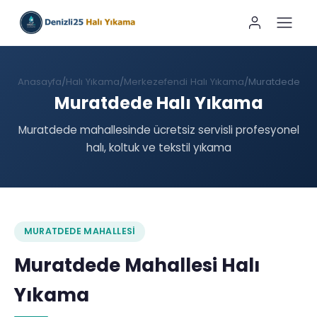
Anasayfa
Halı Yıkama
Merkezefendi Halı Yıkama
Muratdede
Muratdede Halı Yıkama
Muratdede mahallesinde ücretsiz servisli profesyonel
halı, koltuk ve tekstil yıkama
MURATDEDE MAHALLESI
Muratdede Mahallesi Halı
Yıkama