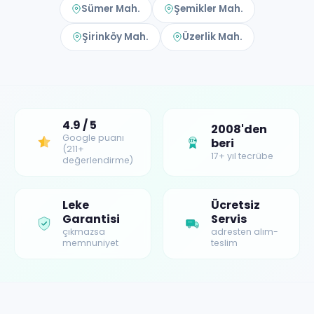
Sümer Mah.
Şemikler Mah.
Şirinköy Mah.
Üzerlik Mah.
4.9 / 5
2008'den
Google puanı
beri
17+
(211+
17+ yıl tecrübe
değerlendirme)
Leke
Ücretsiz
Garantisi
Servis
çıkmazsa
adresten alım-
memnuniyet
teslim