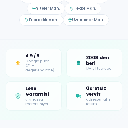
Siteler Mah.
Tekke Mah.
Topraklık Mah.
Uzunpınar Mah.
4.9 / 5
2008'den
Google puanı
beri
17+
(211+
17+ yıl tecrübe
değerlendirme)
Leke
Ücretsiz
Garantisi
Servis
çıkmazsa
adresten alım-
memnuniyet
teslim