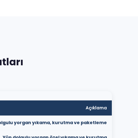
tları
Açıklama
dolgulu yorgan yıkama, kurutma ve paketleme
Yün dolgulu yorgan özel yıkama ve kurutma