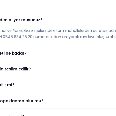
den alıyor musunuz?
fendi ve Pamukkale ilçelerindeki tüm mahallelerden ücretsiz adr
izi 0545 884 25 20 numarasından arayarak randevu oluşturabilir
ti ne kadar?
 teslim edilir?
lir mi?
topaklanma olur mu?