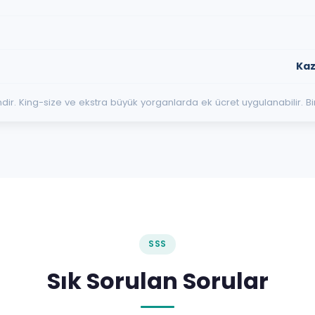
Kaz
r içindir. King-size ve ekstra büyük yorganlarda ek ücret uygulanabilir. 
SSS
Sık Sorulan Sorular