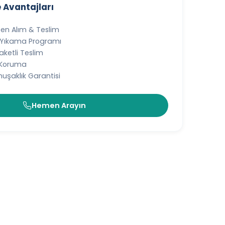
 Avantajları
ten Alım & Teslim
 Yıkama Programı
ketli Teslim
l Koruma
muşaklık Garantisi
Hemen Arayın