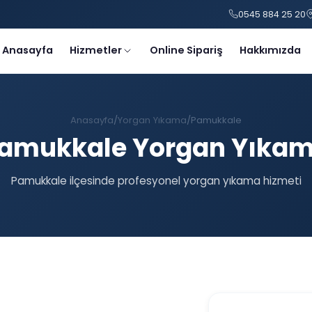
0545 884 25 20
Anasayfa
Hizmetler
Online Sipariş
Hakkımızda
Anasayfa
Yorgan Yıkama
Pamukkale
amukkale Yorgan Yıka
Pamukkale ilçesinde profesyonel yorgan yıkama hizmeti