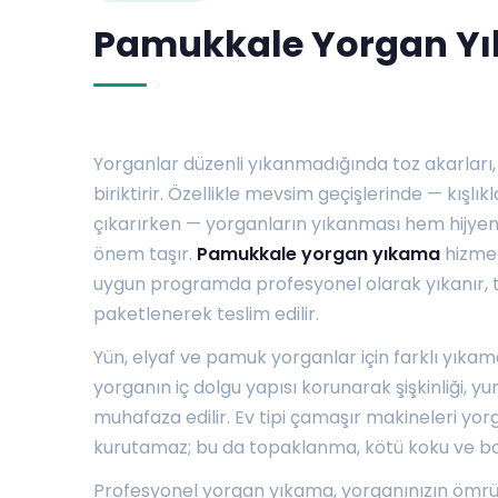
Pamukkale Yorgan Yı
Yorganlar düzenli yıkanmadığında toz akarları,
biriktirir. Özellikle mevsim geçişlerinde — kışlıkl
çıkarırken — yorganların yıkanması hem hijye
önem taşır.
Pamukkale yorgan yıkama
hizmet
uygun programda profesyonel olarak yıkanır, ta
paketlenerek teslim edilir.
Yün, elyaf ve pamuk yorganlar için farklı yıka
yorganın iç dolgu yapısı korunarak şişkinliği, y
muhafaza edilir. Ev tipi çamaşır makineleri y
kurutamaz; bu da topaklanma, kötü koku ve bo
Profesyonel yorgan yıkama, yorganınızın ömrün