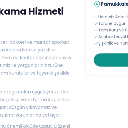
Pamukkale
kama Hizmeti
Ücretsiz Adres
Türüne Uygun
Tam Kuru ve Pa
Antibakteriye
 ter, bakteri ve mantar sporları
Şişkinlik ve Yu
arı kaldırırken ve yazlıkları
n hem de konfor açısından büyük
imiz ile yorganlarınız türüne
m kurutulur ve hijyenik şekilde
ma programları uyguluyoruz. Her
umuşaklığı ve ısı tutma kapasitesi
organı düzgün yıkayamaz ve
zulma sorunlarına yol açar.
ü önemli ölçüde uzatır. Düzenli