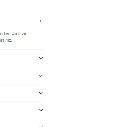
esten alım ve
siniz.