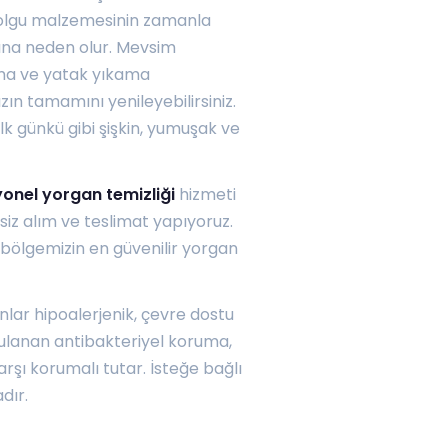
dolgu malzemesinin zamanla
sına neden olur. Mevsim
ma
ve
yatak yıkama
n tamamını yenileyebilirsiniz.
k günkü gibi şişkin, yumuşak ve
onel yorgan temizliği
hizmeti
z alım ve teslimat yapıyoruz.
 bölgemizin en güvenilir yorgan
lar hipoalerjenik, çevre dostu
ulanan antibakteriyel koruma,
rşı korumalı tutar. İsteğe bağlı
dır.