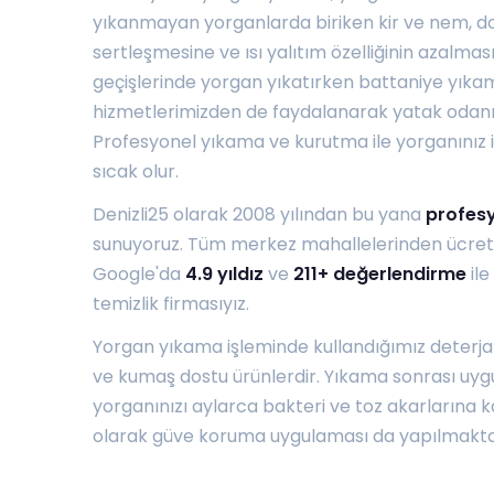
yıkanmayan yorganlarda biriken kir ve nem, 
sertleşmesine ve ısı yalıtım özelliğinin azalma
geçişlerinde yorgan yıkatırken
battaniye yıka
hizmetlerimizden de faydalanarak yatak odanızı
Profesyonel yıkama ve kurutma ile yorganınız il
sıcak olur.
Denizli25 olarak 2008 yılından bu yana
profesy
sunuyoruz. Tüm merkez mahallelerinden ücretsi
Google'da
4.9 yıldız
ve
211+ değerlendirme
ile
temizlik firmasıyız.
Yorgan yıkama işleminde kullandığımız deterjan
ve kumaş dostu ürünlerdir. Yıkama sonrası uyg
yorganınızı aylarca bakteri ve toz akarlarına ka
olarak güve koruma uygulaması da yapılmakta