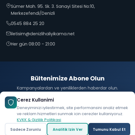
Sümer Mah. 95. Sk. 3. Sanayi Sitesi No:10,
Merkezefendi/Denizli
0545 884 25 20
iletisim@denizlihaliyikama.net
Her gün 08:00 - 21:00
Bültenimize Abone Olun
Kampanyalardan ve yeniliklerden haberdar olun.
Abone Ol
Cerez Kullanimi
Deneyiminizi iyilestirmek, site performansini analiz etmek
ve reklam hizmetleri sunmak icin cerezler kullaniyoruz.
KVKK & Gizlilik Politikasi
© 2026 Denizli25 Halı Yıkama. Tüm hakları saklıdır.
Sadece Zorunlu
Analitik Izin Ver
Tumunu Kabul Et
Ara
WhatsApp
Yol Tarifi
Bu site
ExaRock
tarafından yapılmıştır.
KVKK & Gizlilik Politikası