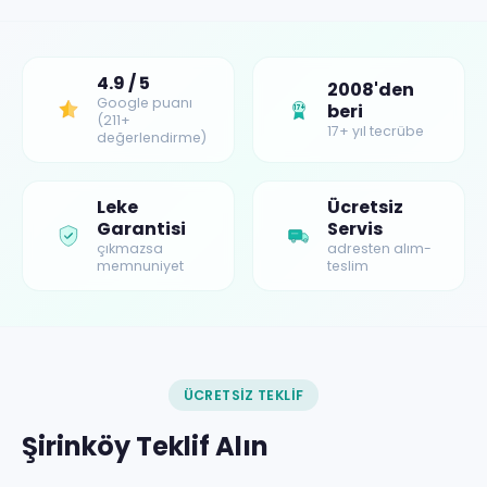
4.9 / 5
2008'den
Google puanı
beri
17+
(211+
17+ yıl tecrübe
değerlendirme)
Leke
Ücretsiz
Garantisi
Servis
çıkmazsa
adresten alım-
memnuniyet
teslim
ÜCRETSIZ TEKLIF
Şirinköy Teklif Alın