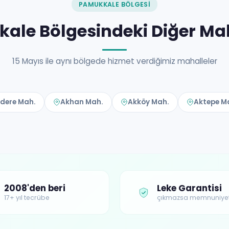
PAMUKKALE BÖLGESI
ale Bölgesindeki Diğer Mah
15 Mayıs ile aynı bölgede hizmet verdiğimiz mahalleler
dere Mah.
Akhan Mah.
Akköy Mah.
Aktepe M
2008'den beri
Leke Garantisi
17+ yıl tecrübe
çıkmazsa memnuniye