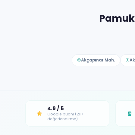
Pamukk
Akçapınar Mah.
Ak
4.9 / 5
Google puanı (211+
17+
değerlendirme)