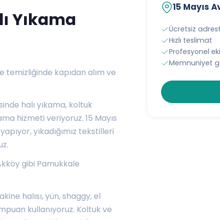
15 Mayıs A
lı Yıkama
Ücretsiz adres
Hızlı teslimat
Profesyonel e
Memnuniyet ga
e temizliğinde kapıdan alım ve
inde halı yıkama, koltuk
ama hizmeti veriyoruz. 15 Mayıs
yapıyor, yıkadığımız tekstilleri
uz.
Akköy
gibi Pamukkale
akine halısı, yün, shaggy, el
mpuan kullanıyoruz. Koltuk ve