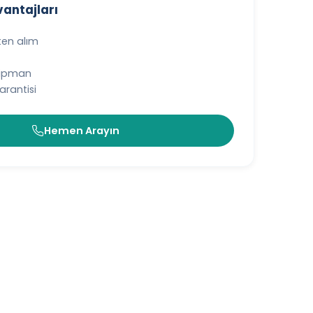
vantajları
ten alım
kipman
rantisi
Hemen Arayın