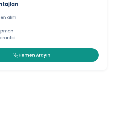
tajları
ten alım
kipman
rantisi
Hemen Arayın