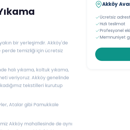
Akköy Avan
 Yıkama
Ücretsiz adres
Hızlı teslimat
Profesyonel e
Memnuniyet ga
yakın bir yerleşimdir. Akköy'de
 perde temizliği için ücretsiz
de halı yıkama, koltuk yıkama,
eti veriyoruz. Akköy genelinde
kadığımız tekstilleri kurutup
ler
,
Atalar
gibi Pamukkale
imiz Akköy mahallesinde de aynı