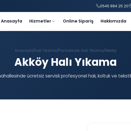
0545 884 25 20
Anasayfa
Hizmetler
Online Sipariş
Hakkımızda
Anasayfa
Halı Yıkama
Pamukkale Halı Yıkama
Akköy
Akköy Halı Yıkama
hallesinde ücretsiz servisli profesyonel halı, koltuk ve tekst