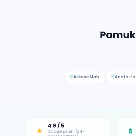
Pamukk
Aktepe Mah.
Anafarta
4.9 / 5
Google puanı (211+
17+