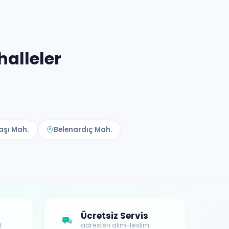
alleler
şı Mah.
Belenardıç Mah.
Ücretsiz Servis
t
adresten alım-teslim