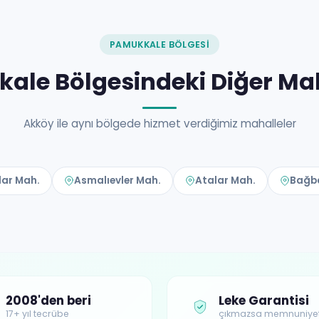
PAMUKKALE BÖLGESI
ale Bölgesindeki Diğer Mah
Akköy ile aynı bölgede hizmet verdiğimiz mahalleler
lar Mah.
Asmalıevler Mah.
Atalar Mah.
Bağba
2008'den beri
Leke Garantisi
17+ yıl tecrübe
çıkmazsa memnuniye