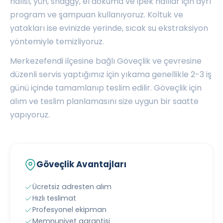
halısı, yün, shaggy, el dokuma ve ipek halılar için ayrı
program ve şampuan kullanıyoruz. Koltuk ve
yatakları ise evinizde yerinde, sıcak su ekstraksiyon
yöntemiyle temizliyoruz.
Merkezefendi ilçesine bağlı Göveçlik ve çevresine
düzenli servis yaptığımız için yıkama genellikle 2-3 iş
günü içinde tamamlanıp teslim edilir. Göveçlik için
alım ve teslim planlamasını size uygun bir saatte
yapıyoruz.
Göveçlik Avantajları
Ücretsiz adresten alım
Hızlı teslimat
Profesyonel ekipman
Memnuniyet garantisi