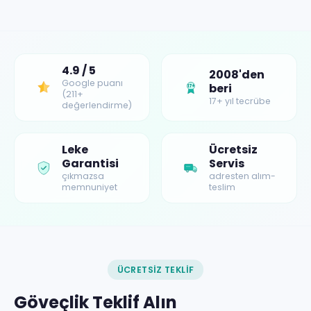
4.9 / 5
2008'den
Google puanı
beri
17+
(211+
17+ yıl tecrübe
değerlendirme)
Leke
Ücretsiz
Garantisi
Servis
çıkmazsa
adresten alım-
memnuniyet
teslim
ÜCRETSIZ TEKLIF
Göveçlik Teklif Alın