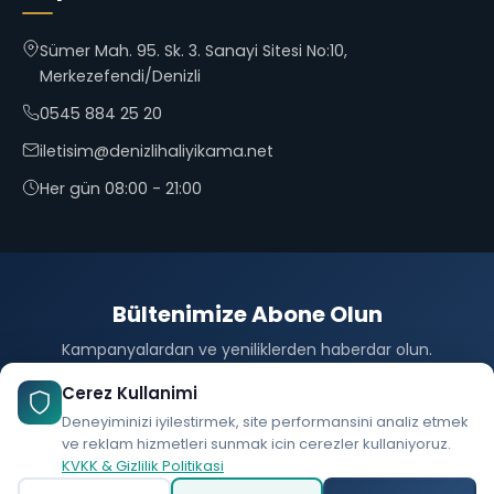
Sümer Mah. 95. Sk. 3. Sanayi Sitesi No:10,
Merkezefendi/Denizli
0545 884 25 20
iletisim@denizlihaliyikama.net
Her gün 08:00 - 21:00
Bültenimize Abone Olun
Kampanyalardan ve yeniliklerden haberdar olun.
Abone Ol
Cerez Kullanimi
Deneyiminizi iyilestirmek, site performansini analiz etmek
ve reklam hizmetleri sunmak icin cerezler kullaniyoruz.
KVKK & Gizlilik Politikasi
© 2026 Denizli25 Halı Yıkama. Tüm hakları saklıdır.