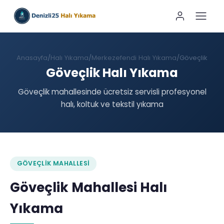
Anasayfa
Halı Yıkama
Merkezefendi Halı Yıkama
Göveçlik
Göveçlik Halı Yıkama
Göveçlik mahallesinde ücretsiz servisli profesyonel
halı, koltuk ve tekstil yıkama
GÖVEÇLIK MAHALLESI
Göveçlik Mahallesi Halı
Yıkama