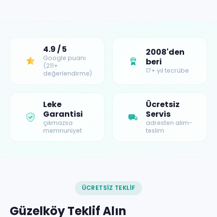
4.9 / 5
2008'den
Google puanı
beri
17+
(211+
17+ yıl tecrübe
değerlendirme)
Leke
Ücretsiz
Garantisi
Servis
çıkmazsa
adresten alım-
memnuniyet
teslim
ÜCRETSIZ TEKLIF
Güzelköy Teklif Alın