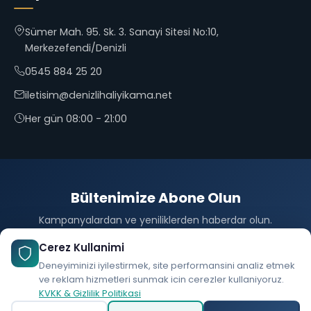
Sümer Mah. 95. Sk. 3. Sanayi Sitesi No:10,
Merkezefendi/Denizli
0545 884 25 20
iletisim@denizlihaliyikama.net
Her gün 08:00 - 21:00
Bültenimize Abone Olun
Kampanyalardan ve yeniliklerden haberdar olun.
Abone Ol
Cerez Kullanimi
Deneyiminizi iyilestirmek, site performansini analiz etmek
ve reklam hizmetleri sunmak icin cerezler kullaniyoruz.
KVKK & Gizlilik Politikasi
© 2026 Denizli25 Halı Yıkama. Tüm hakları saklıdır.