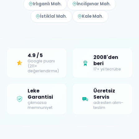
Irlıganlı Mah.
İncilipınar Mah.
İstiklal Mah.
Kale Mah.
4.9 / 5
2008'den
Google puanı
beri
17+
(211+
17+ yıl tecrübe
değerlendirme)
Leke
Ücretsiz
Garantisi
Servis
çıkmazsa
adresten alım-
memnuniyet
teslim