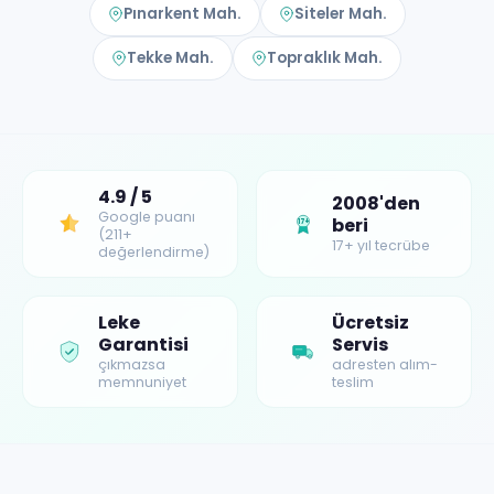
Pınarkent Mah.
Siteler Mah.
Tekke Mah.
Topraklık Mah.
4.9 / 5
2008'den
Google puanı
beri
17+
(211+
17+ yıl tecrübe
değerlendirme)
Leke
Ücretsiz
Garantisi
Servis
çıkmazsa
adresten alım-
memnuniyet
teslim