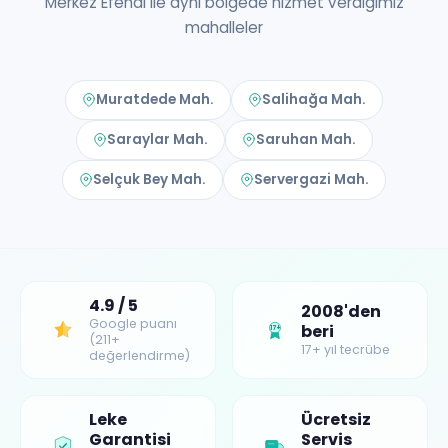
Merkez Efendi ile aynı bölgede hizmet verdiğimiz
mahalleler
Muratdede Mah.
Salihağa Mah.
Saraylar Mah.
Saruhan Mah.
Selçuk Bey Mah.
Servergazi Mah.
4.9 / 5
2008'den
Google puanı
beri
17+
(211+
17+ yıl tecrübe
değerlendirme)
Leke
Ücretsiz
Garantisi
Servis