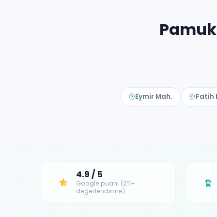
Pamukk
Eymir Mah.
Fatih
4.9 / 5
Google puanı (211+
17+
değerlendirme)