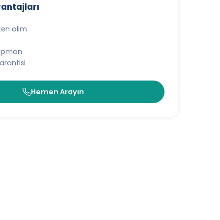
vantajları
ten alım
kipman
rantisi
Hemen Arayın