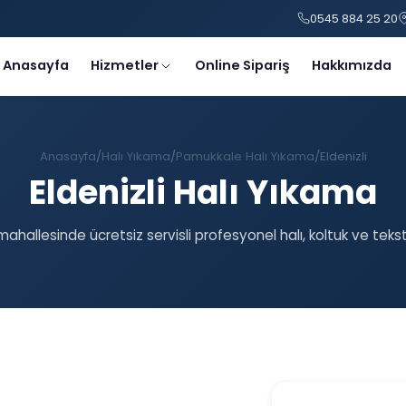
0545 884 25 20
Anasayfa
Hizmetler
Online Sipariş
Hakkımızda
Anasayfa
Halı Yıkama
Pamukkale Halı Yıkama
Eldenizli
Eldenizli Halı Yıkama
 mahallesinde ücretsiz servisli profesyonel halı, koltuk ve teks