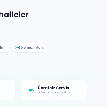
alleler
Mah.
Gölemezli Mah.
Ücretsiz Servis
t
adresten alım-teslim