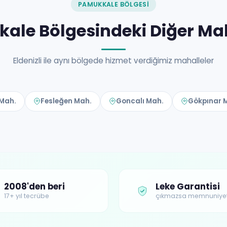
PAMUKKALE BÖLGESI
ale Bölgesindeki Diğer Mah
Eldenizli ile aynı bölgede hizmet verdiğimiz mahalleler
 Mah.
Fesleğen Mah.
Goncalı Mah.
Gökpınar 
2008'den beri
Leke Garantisi
17+ yıl tecrübe
çıkmazsa memnuniye