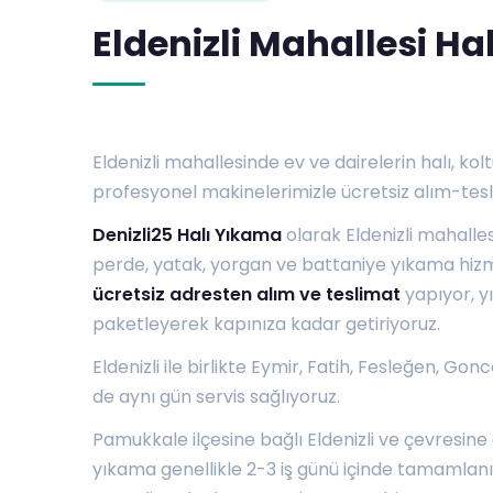
Eldenizli Mahallesi H
Eldenizli mahallesinde ev ve dairelerin halı, koltu
profesyonel makinelerimizle ücretsiz alım-tesli
Denizli25 Halı Yıkama
olarak Eldenizli mahalle
perde, yatak, yorgan ve battaniye yıkama hizme
ücretsiz adresten alım ve teslimat
yapıyor, yı
paketleyerek kapınıza kadar getiriyoruz.
Eldenizli ile birlikte
Eymir
,
Fatih
,
Fesleğen
,
Gonca
de aynı gün servis sağlıyoruz.
Pamukkale ilçesine bağlı Eldenizli ve çevresine 
yıkama genellikle 2-3 iş günü içinde tamamlanıp t