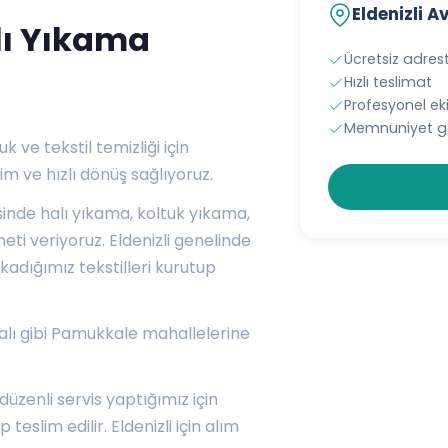
Eldenizli A
alı Yıkama
Ücretsiz adres
Hızlı teslimat
Profesyonel e
Memnuniyet ga
k ve tekstil temizliği için
m ve hızlı dönüş sağlıyoruz.
sinde halı yıkama, koltuk yıkama,
ti veriyoruz. Eldenizli genelinde
kadığımız tekstilleri kurutup
lı
gibi Pamukkale mahallelerine
düzenli servis yaptığımız için
eslim edilir. Eldenizli için alım