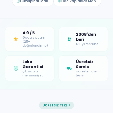
Güzelpınar Mah.
Hacıkaplanlar Mah.
4.9 / 5
2008'den
Google puanı
beri
17+
(211+
17+ yıl tecrübe
değerlendirme)
Leke
Ücretsiz
Garantisi
Servis
çıkmazsa
adresten alım-
memnuniyet
teslim
ÜCRETSIZ TEKLIF