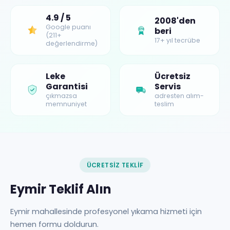
4.9 / 5
2008'den
Google puanı
beri
17+
(211+
17+ yıl tecrübe
değerlendirme)
Leke
Ücretsiz
Garantisi
Servis
çıkmazsa
adresten alım-
memnuniyet
teslim
ÜCRETSIZ TEKLIF
Eymir Teklif Alın
Eymir mahallesinde profesyonel yıkama hizmeti için
hemen formu doldurun.