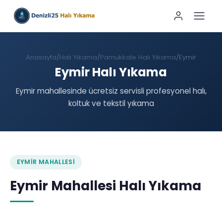
Anasayfa
Halı Yıkama
Pamukkale Halı Yıkama
Eymir
Eymir Halı Yıkama
Eymir mahallesinde ücretsiz servisli profesyonel halı,
koltuk ve tekstil yıkama
EYMIR MAHALLESI
Eymir Mahallesi Halı Yıkama