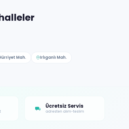
alleler
Hürriyet Mah.
Irlıganlı Mah.
Ücretsiz Servis
t
adresten alım-teslim