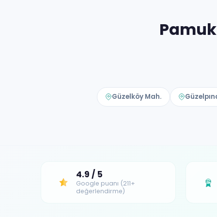
Pamukk
Güzelköy Mah.
Güzelpın
4.9 / 5
Google puanı (211+
17+
değerlendirme)