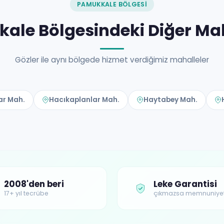
PAMUKKALE BÖLGESI
ale Bölgesindeki Diğer Mah
Gözler ile aynı bölgede hizmet verdiğimiz mahalleler
ar Mah.
Hacıkaplanlar Mah.
Haytabey Mah.
2008'den beri
Leke Garantisi
17+ yıl tecrübe
çıkmazsa memnuniye