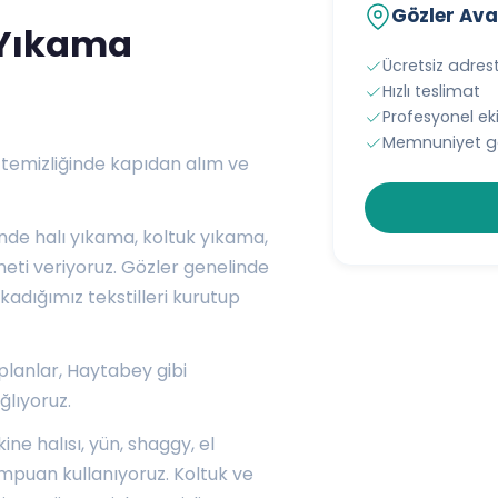
Gözler Ava
 Yıkama
Ücretsiz adres
Hızlı teslimat
Profesyonel e
Memnuniyet ga
 temizliğinde kapıdan alım ve
nde halı yıkama, koltuk yıkama,
eti veriyoruz. Gözler genelinde
kadığımız tekstilleri kurutup
planlar
,
Haytabey
gibi
ğlıyoruz.
ine halısı, yün, shaggy, el
mpuan kullanıyoruz. Koltuk ve