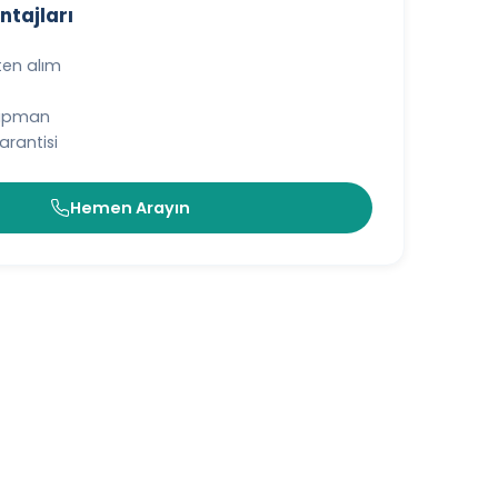
ntajları
ten alım
kipman
rantisi
Hemen Arayın