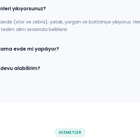
nleri yıkıyorsunuz?
, perde (stor ve zebra), yatak, yorgan ve battaniye yıkıyoruz. He
teslim alım sırasında belirlenir.
ıkama evde mi yapılıyor?
ndevu alabilirim?
HIZMETLER