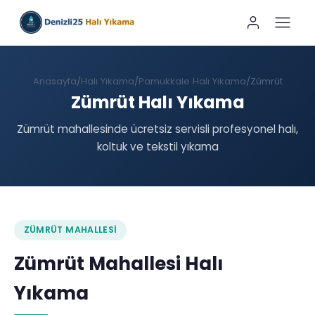
Anasayfa
Halı Yıkama
Pamukkale Halı Yıkama
Zümrüt
Zümrüt Halı Yıkama
Zümrüt mahallesinde ücretsiz servisli profesyonel halı,
koltuk ve tekstil yıkama
ZÜMRÜT MAHALLESI
Zümrüt Mahallesi Halı
Yıkama