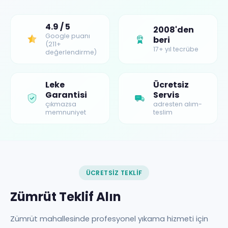
4.9 / 5
2008'den
Google puanı
beri
17+
(211+
17+ yıl tecrübe
değerlendirme)
Leke
Ücretsiz
Garantisi
Servis
çıkmazsa
adresten alım-
memnuniyet
teslim
ÜCRETSIZ TEKLIF
Zümrüt Teklif Alın
Zümrüt mahallesinde profesyonel yıkama hizmeti için