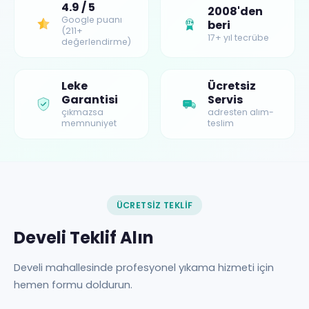
4.9 / 5
2008'den
Google puanı
beri
17+
(211+
17+ yıl tecrübe
değerlendirme)
Leke
Ücretsiz
Garantisi
Servis
çıkmazsa
adresten alım-
memnuniyet
teslim
ÜCRETSIZ TEKLIF
Develi Teklif Alın
Develi mahallesinde profesyonel yıkama hizmeti için
hemen formu doldurun.